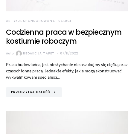
ARTYKUŁ SPONSOROWANY
USŁUGI
Codzienna praca w bezpiecznym
kostiumie roboczym
Autor
REDAKCJA TAPET
07/11/2022
Praca budowlańca, jest niesłychanie nie oszukujmy się ciężką oraz
czasochłonną pracą. Jednakże efekty, jakie mogą skonstruować
wykwalifikowani specjaliści…
PRZECZYTAJ CAŁOŚĆ