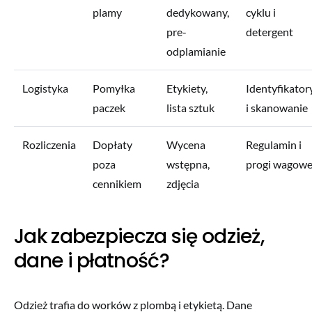
plamy
dedykowany,
cyklu i
pre-
detergent
odplamianie
Logistyka
Pomyłka
Etykiety,
Identyfikator
paczek
lista sztuk
i skanowanie
Rozliczenia
Dopłaty
Wycena
Regulamin i
poza
wstępna,
progi wagow
cennikiem
zdjęcia
Jak zabezpiecza się odzież,
dane i płatność?
Odzież trafia do worków z plombą i etykietą. Dane