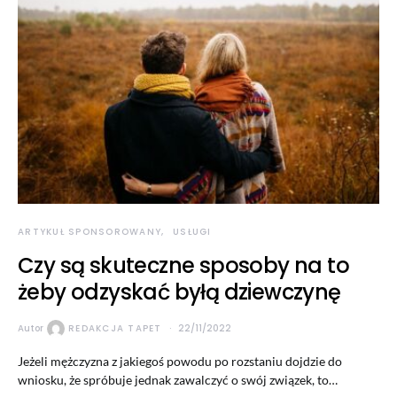
ARTYKUŁ SPONSOROWANY
USŁUGI
Czy są skuteczne sposoby na to
żeby odzyskać byłą dziewczynę
Autor
REDAKCJA TAPET
22/11/2022
Jeżeli mężczyzna z jakiegoś powodu po rozstaniu dojdzie do
wniosku, że spróbuje jednak zawalczyć o swój związek, to…