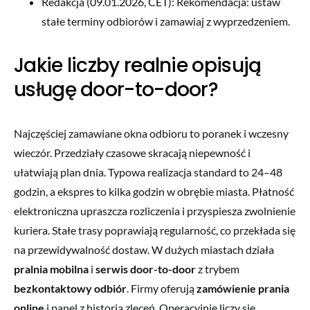
Redakcja (09.01.2026, CET): Rekomendacja: ustaw
stałe terminy odbiorów i zamawiaj z wyprzedzeniem.
Jakie liczby realnie opisują
usługę door-to-door?
Najczęściej zamawiane okna odbioru to poranek i wczesny
wieczór. Przedziały czasowe skracają niepewność i
ułatwiają plan dnia. Typowa realizacja standard to 24–48
godzin, a ekspres to kilka godzin w obrębie miasta. Płatność
elektroniczna upraszcza rozliczenia i przyspiesza zwolnienie
kuriera. Stałe trasy poprawiają regularność, co przekłada się
na przewidywalność dostaw. W dużych miastach działa
pralnia mobilna
i
serwis door-to-door
z trybem
bezkontaktowy odbiór
. Firmy oferują
zamówienie prania
online
i panel z historią zleceń. Operacyjnie liczy się