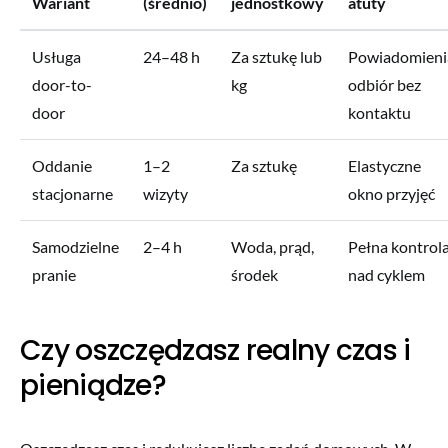
Wariant
(średnio)
jednostkowy
atuty
Usługa
24–48 h
Za sztukę lub
Powiadomieni
door-to-
kg
odbiór bez
door
kontaktu
Oddanie
1–2
Za sztukę
Elastyczne
stacjonarne
wizyty
okno przyjęć
Samodzielne
2–4 h
Woda, prąd,
Pełna kontrol
pranie
środek
nad cyklem
Czy oszczędzasz realny czas i
pieniądze?