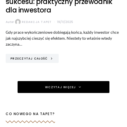
sukcesu: praktyczny przewodnik
dla inwestora
Autor
REDAKCJA TAPET
19/11/2025
Gdy prace wykończeniowe dobiegają końca, każdy inwestor chce
jak najszybciej cieszyć się efektem. Niestety to właśnie wtedy
zaczyna…
PRZECZYTAJ CAŁOŚĆ
WCZYTAJ WIĘCEJ
CO NOWEGO NA TAPET?