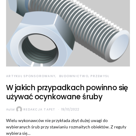
ARTYKUŁ SPONSOROWANY
BUDOWNICTWO, PRZEMYSŁ
W jakich przypadkach powinno się
używać ocynkowane śruby
Autor
REDAKCJA TAPET
19/10/2022
Wielu wykonawców nie przykłada zbyt dużej uwagi do
wybieranych śrub przy stawianiu rozmaitych obiektów. Z reguły
wybiera się…