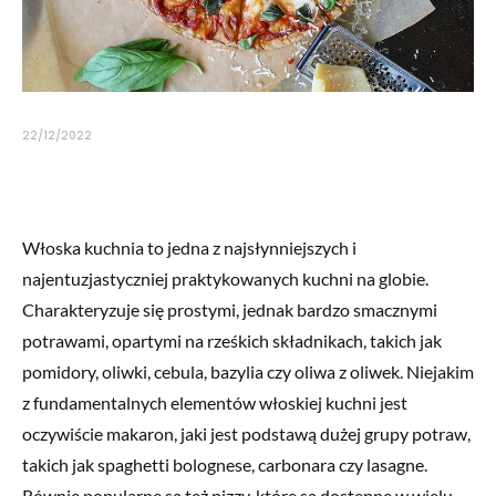
22/12/2022
Włoska kuchnia to jedna z najsłynniejszych i
najentuzjastyczniej praktykowanych kuchni na globie.
Charakteryzuje się prostymi, jednak bardzo smacznymi
potrawami, opartymi na rześkich składnikach, takich jak
pomidory, oliwki, cebula, bazylia czy oliwa z oliwek. Niejakim
z fundamentalnych elementów włoskiej kuchni jest
oczywiście makaron, jaki jest podstawą dużej grupy potraw,
takich jak spaghetti bolognese, carbonara czy lasagne.
Równie popularne są też pizzy, które są dostępne w wielu