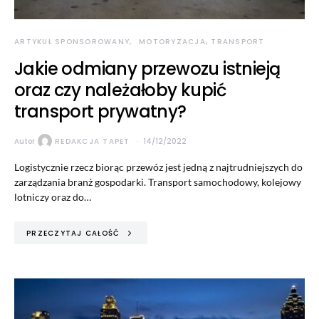
ARTYKUŁ SPONSOROWANY
MOTORYZACJA, TRANSPORT
Jakie odmiany przewozu istnieją
oraz czy należałoby kupić
transport prywatny?
Autor
REDAKCJA TAPET
14/12/2022
Logistycznie rzecz biorąc przewóz jest jedną z najtrudniejszych do
zarządzania branż gospodarki. Transport samochodowy, kolejowy
lotniczy oraz do…
PRZECZYTAJ CAŁOŚĆ