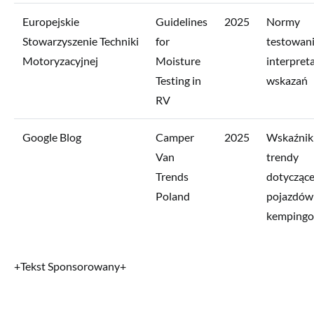
Europejskie
Guidelines
2025
Normy
Stowarzyszenie Techniki
for
testowani
Motoryzacyjnej
Moisture
interpreta
Testing in
wskazań
RV
Google Blog
Camper
2025
Wskaźniki
Van
trendy
Trends
dotycząc
Poland
pojazdów
kemping
+Tekst Sponsorowany+