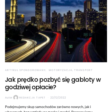
ARTYKUŁ SPONSOROWANY
MOTORYZACJA, TRANSPORT
Jak prędko pozbyć się gabloty w
godziwej opłacie?
Autor
REDAKCJA TAPET
22/12/2022
Podejmujemy skup samochodów zarówno nowych, jak i
używanych, bez względu na markę i model. Proponujemy