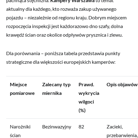
pachnąca stęchlizna.
Kampery Warszawa
to temat
aktualny dla każdego, kto rozważa zakup używanego
pojazdu – niezależnie od regionu kraju. Dobrym miejscem
rozpoczęcia inspekcji jest każdorazowo dno szafy, dolna
krawędź ścian oraz okolice odpływów prysznica i zlewu.
Dla porównania – poniższa tabela przedstawia punkty
strategiczne dla większości europejskich kamperów:
Miejsce
Zalecany typ
Prawd.
Opis objawów
pomiarowe
miernika
wykrycia
wilgoci
(%)
Narożniki
Bezinwazyjny
82
Zacieki,
ścian
przebarwienia,