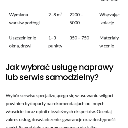
Wymiana
2–8 m²
2200 –
Włączając
warstw podłogi
5000
izolację
Uszczelnienie
1–3
350 – 750
Materiały
okna, drzwi
punkty
w cenie
Jak wybrać usługę naprawy
lub serwis samodzielny?
Wybór serwisu specjalizującego się w usuwaniu wilgoci
powinien być oparty na rekomendacjach od innych
właścicieli oraz opinii niezależnych ekspertów. Oceniaj
zakres usług, doświadczenie, gwarancje oraz dostępność
części. Samodzielna naprawa wymaga nie tylko