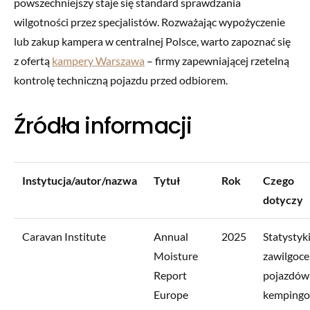
powszechniejszy staje się standard sprawdzania
wilgotności przez specjalistów. Rozważając wypożyczenie
lub zakup kampera w centralnej Polsce, warto zapoznać się
z ofertą
kampery Warszawa
– firmy zapewniającej rzetelną
kontrolę techniczną pojazdu przed odbiorem.
Źródła informacji
Instytucja/autor/nazwa
Tytuł
Rok
Czego
dotyczy
Caravan Institute
Annual
2025
Statystyk
Moisture
zawilgoce
Report
pojazdów
Europe
kemping