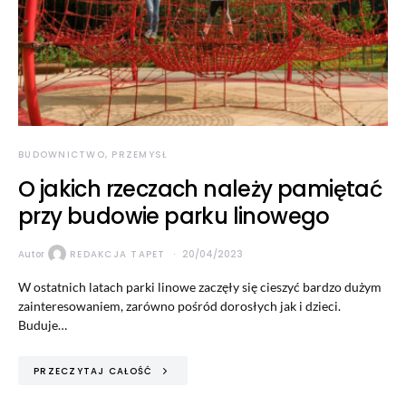
BUDOWNICTWO, PRZEMYSŁ
O jakich rzeczach należy pamiętać
przy budowie parku linowego
Autor
REDAKCJA TAPET
20/04/2023
W ostatnich latach parki linowe zaczęły się cieszyć bardzo dużym
zainteresowaniem, zarówno pośród dorosłych jak i dzieci.
Buduje…
PRZECZYTAJ CAŁOŚĆ