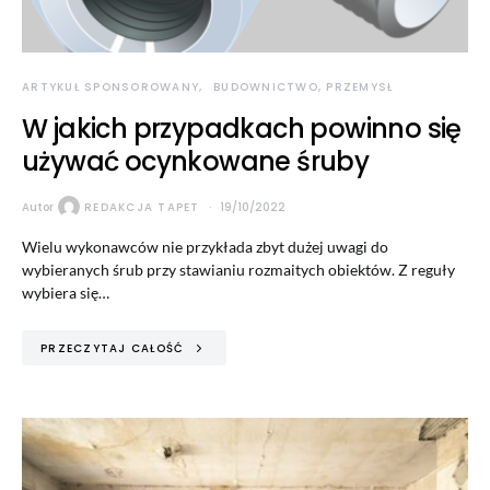
ARTYKUŁ SPONSOROWANY
BUDOWNICTWO, PRZEMYSŁ
W jakich przypadkach powinno się
używać ocynkowane śruby
Autor
REDAKCJA TAPET
19/10/2022
Wielu wykonawców nie przykłada zbyt dużej uwagi do
wybieranych śrub przy stawianiu rozmaitych obiektów. Z reguły
wybiera się…
PRZECZYTAJ CAŁOŚĆ