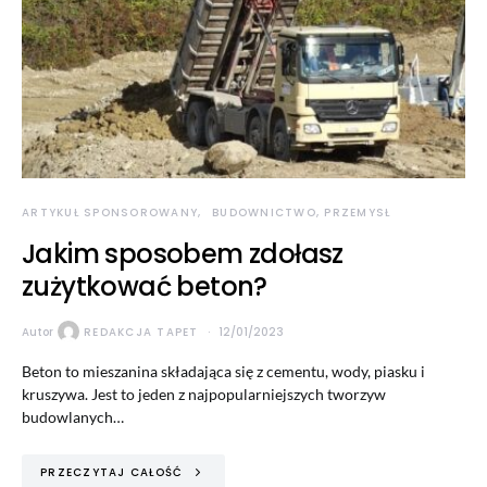
ARTYKUŁ SPONSOROWANY
BUDOWNICTWO, PRZEMYSŁ
Jakim sposobem zdołasz
zużytkować beton?
Autor
REDAKCJA TAPET
12/01/2023
Beton to mieszanina składająca się z cementu, wody, piasku i
kruszywa. Jest to jeden z najpopularniejszych tworzyw
budowlanych…
PRZECZYTAJ CAŁOŚĆ