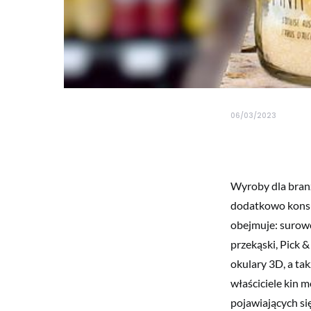
06/03/2023
Wyroby dla branż
dodatkowo konsu
obejmuje: surowce
przekąski, Pick 
okulary 3D, a ta
właściciele kin 
pojawiających się