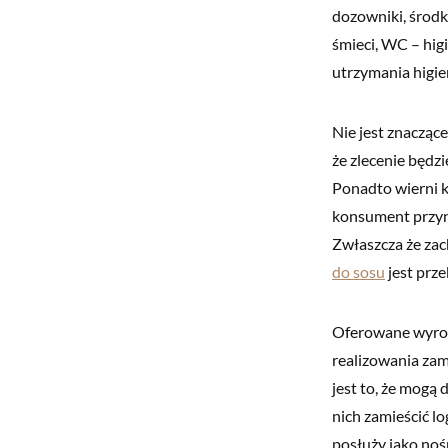
dozowniki, środki
śmieci, WC – higi
utrzymania higie
Nie jest znaczące
że zlecenie będz
Ponadto wierni k
konsument przynaj
Zwłaszcza że za
do sosu
jest prze
Oferowane wyroby
realizowania zam
jest to, że mog
nich zamieścić l
posłuży jako no