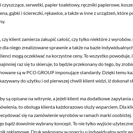
 czyszczące, serwetki, papier toaletowy, ręczniki papierowe, kosze
ena, gąbki i ściereczki, rękawice, a także w inne z urządzeń, które 
ny.
, czy klient zamierza zakupić całość, czy tylko niektóre z wyrobów
ie dla niego zrealizowane sprawnie a także na bazie indywidualny
lienci mogą oczekiwać na korzystne ceny. To wszystko powoduje, iż
mniej raz się tu skieruje, to będzie przekonany do tego, by zrobić 
chowane są w PCO GROUP imponujące standardy. Dzięki temu k
kazywany do użytku i od pierwszej chwili klient widzi, iż dokonał sł
 są opisane na witrynie, a jeżeli klient ma dodatkowe zapytania a
ówienia, to obsługa klienta każdorazowo służy wsparciem. Dla kl
ą decydować się na zamówienie wyrobów w ramach marki osobistej
ogo bądź dowolnie wybrany koncept. To nie tylko wyjście użyteczne,
śnik reklamowe. Druk wykonany w oparciu o indywidualny wzór wy