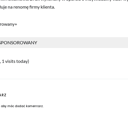
łuje na renomę firmy klienta.
orowany+
 SPONSOROWANY
 1 visits today)
ARZ
, aby móc dodać komentarz.