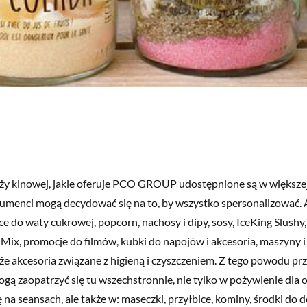
y kinowej, jakie oferuje PCO GROUP udostępnione są w większej l
menci mogą decydować się na to, by wszystko spersonalizować.
 do waty cukrowej, popcorn, nachosy i dipy, sosy, IceKing Slushy,
& Mix, promocje do filmów, kubki do napojów i akcesoria, maszyny 
kże akcesoria związane z higieną i czyszczeniem. Z tego powodu p
mogą zaopatrzyć się tu wszechstronnie, nie tylko w pożywienie dla 
 na seansach, ale także w: maseczki, przyłbice, kominy, środki do d