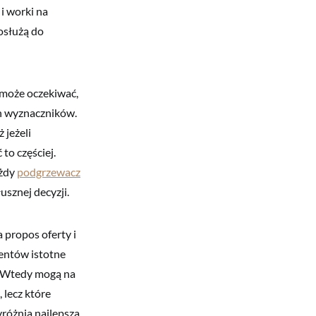
 i worki na
posłużą do
, może oczekiwać,
ch wyznaczników.
 jeżeli
to częściej.
ażdy
podgrzewacz
usznej decyzji.
 propos oferty i
ientów istotne
. Wtedy mogą na
 lecz które
różnia najlepsza