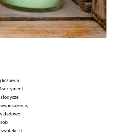
iczbie, a
 Asortyment
 słodycze i
i wyposażenie,
rzykładowo
osób
ezynfekcji i