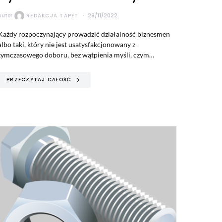
Autor
REDAKCJA TAPET
29/11/2022
Każdy rozpoczynający prowadzić działalność biznesmen
albo taki, który nie jest usatysfakcjonowany z
tymczasowego doboru, bez wątpienia myśli, czym…
PRZECZYTAJ CAŁOŚĆ