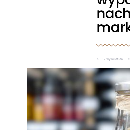
nach
mark
152 wyświetleń