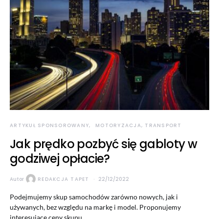
ARTYKUŁ SPONSOROWANY
MOTORYZACJA, TRANSPORT
Jak prędko pozbyć się gabloty w
godziwej opłacie?
Autor
REDAKCJA TAPET
22/12/2022
Podejmujemy skup samochodów zarówno nowych, jak i
używanych, bez względu na markę i model. Proponujemy
interesujące ceny skupu,…