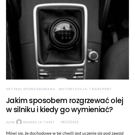
ARTYKUŁ SPONSOROWANY
MOTORYZACJA, TRANSPORT
Jakim sposobem rozgrzewać olej
w silniku i kiedy go wymieniać?
Autor
REDAKCJA TAPET
08/11/2022
Mówi się, że dochodowe w tej chwili jest uczenie się pod zawód