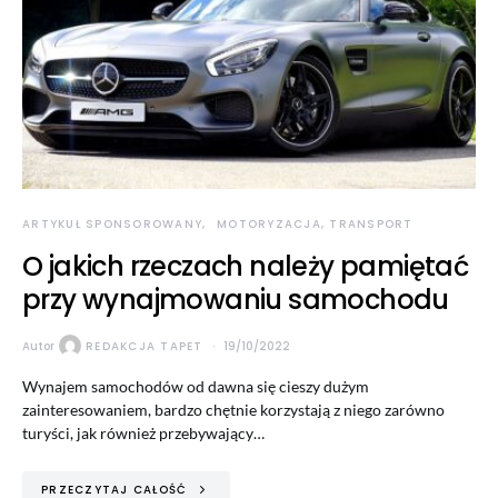
ARTYKUŁ SPONSOROWANY
MOTORYZACJA, TRANSPORT
O jakich rzeczach należy pamiętać
przy wynajmowaniu samochodu
Autor
REDAKCJA TAPET
19/10/2022
Wynajem samochodów od dawna się cieszy dużym
zainteresowaniem, bardzo chętnie korzystają z niego zarówno
turyści, jak również przebywający…
PRZECZYTAJ CAŁOŚĆ