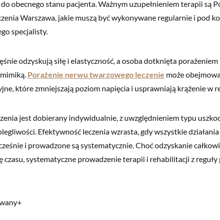
do obecnego stanu pacjenta. Ważnym uzupełnieniem terapii są P
zenia Warszawa, jakie muszą być wykonywane regularnie i pod ko
o specjalisty.
śnie odzyskują siłę i elastyczność, a osoba dotknięta porażenie
 mimiką.
Porażenie nerwu twarzowego leczenie
może obejmować
jne, które zmniejszają poziom napięcia i usprawniają krążenie w r
czenia jest dobierany indywidualnie, z uwzględnieniem typu uszko
legliwości. Efektywność leczenia wzrasta, gdy wszystkie działania
eśnie i prowadzone są systematycznie. Choć odzyskanie całkowi
 czasu, systematyczne prowadzenie terapii i rehabilitacji z reguły
owany+