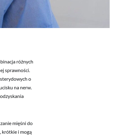
binacja różnych
ej sprawności.
 sterydowych o
ucisku na nerw.
a odzyskania
dzanie mięśni do
 krótkie i mogą