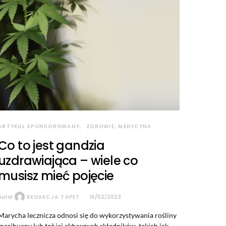
ARTYKUŁ SPONSOROWANY
ZDROWIE, MEDYCYNA
Co to jest gandzia
uzdrawiająca – wiele co
musisz mieć pojęcie
Autor
REDAKCJA TAPET
16/02/2023
Marycha lecznicza odnosi się do wykorzystywania rośliny
marihuany lub też jej aktywnych składników, takich jak