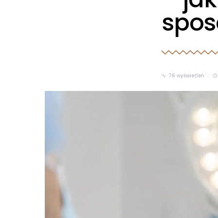
spos
76 wyświetleń