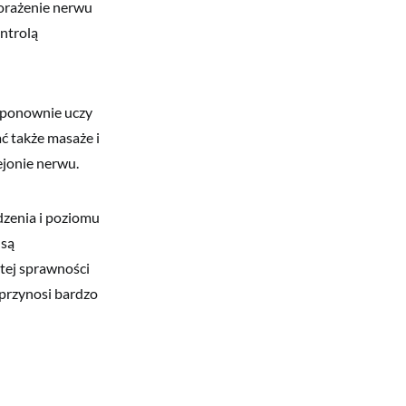
orażenie nerwu
ntrolą
m ponownie uczy
 także masaże i
ejonie nerwu.
dzenia i poziomu
 są
tej sprawności
 przynosi bardzo