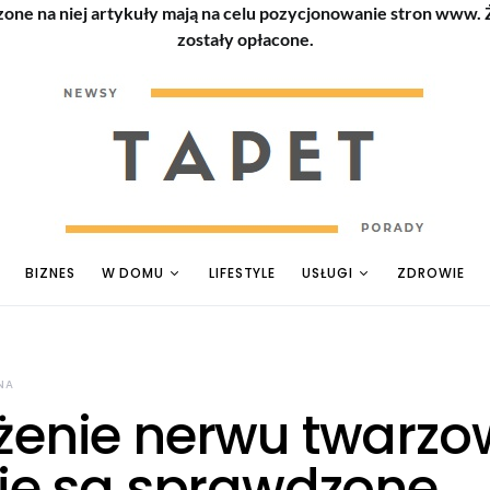
zone na niej artykuły mają na celu pozycjonowanie stron www.
zostały opłacone.
BIZNES
W DOMU
LIFESTYLE
USŁUGI
ZDROWIE
NA
żenie nerwu twarz
kie są sprawdzone