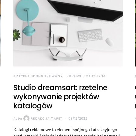
ARTYKUŁ SPONSOROWANY
ZDROWIE, MEDYCYNA
Studio dreamsart: rzetelne
wykonywanie projektów
katalogów
Autor
REDAKCJA TAPET
09/12/2022
Katalogi reklamowe to element spójnego i atrakcyjnego
profilu marki. Mają świadomość tego specjaliści z agencji