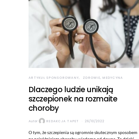
ARTYKUŁ SPONSOROWANY
ZDROWIE, MEDYCYNA
Dlaczego ludzie unikają
szczepionek na rozmaite
choroby
Autor
REDAKCJA TAPET
26/10/2022
O tym, że szczepienia są ogromnie skutecznym sposobem
na najróżniejsze choroby, wiadomo od dawna. To dzięki