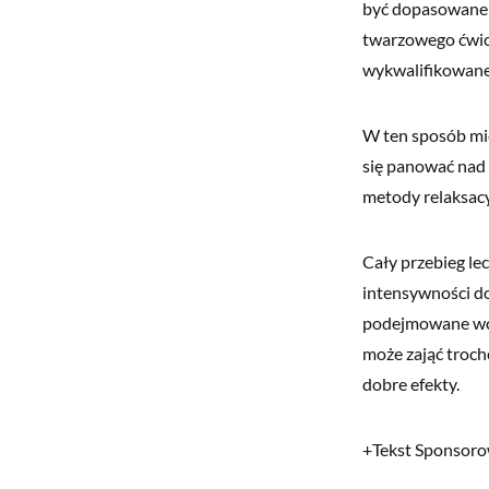
być dopasowane 
twarzowego ćwic
wykwalifikowaneg
W ten sposób mię
się panować nad
metody relaksacy
Cały przebieg le
intensywności do
podejmowane wcz
może zająć trochę
dobre efekty.
+Tekst Sponsor