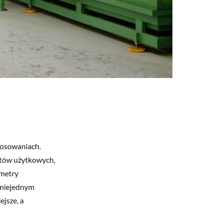
tosowaniach.
otów użytkowych,
ametry
 niejednym
ejsze, a