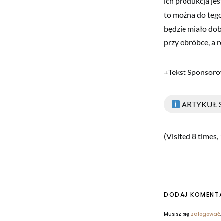
ich produkcja jes
to można do tego
będzie miało dob
przy obróbce, a 
+Tekst Sponsor
ARTYKUŁ
(Visited 8 times, 
DODAJ KOMENT
Musisz się
zalogować