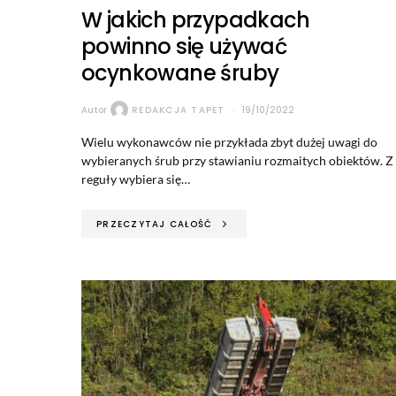
W jakich przypadkach
powinno się używać
ocynkowane śruby
Autor
REDAKCJA TAPET
19/10/2022
Wielu wykonawców nie przykłada zbyt dużej uwagi do
wybieranych śrub przy stawianiu rozmaitych obiektów. Z
reguły wybiera się…
PRZECZYTAJ CAŁOŚĆ