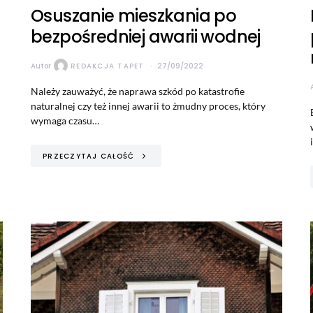
Osuszanie mieszkania po
bezpośredniej awarii wodnej
Autor
REDAKCJA TAPET
27/09/2022
Należy zauważyć, że naprawa szkód po katastrofie
naturalnej czy też innej awarii to żmudny proces, który
wymaga czasu…
PRZECZYTAJ CAŁOŚĆ