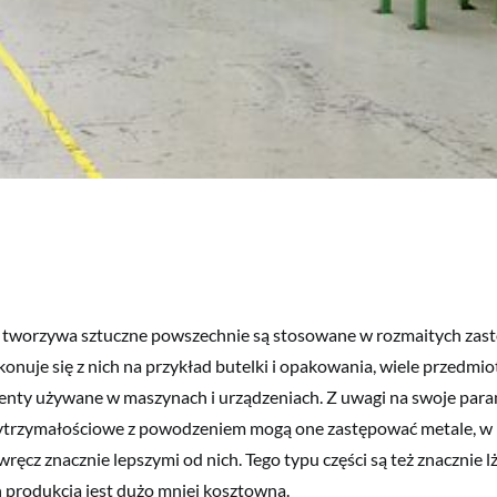
 tworzywa sztuczne powszechnie są stosowane w rozmaitych zas
nuje się z nich na przykład butelki i opakowania, wiele przedmi
menty używane w maszynach i urządzeniach. Z uwagi na swoje par
ytrzymałościowe z powodzeniem mogą one zastępować metale, w
ęcz znacznie lepszymi od nich. Tego typu części są też znacznie lż
 produkcja jest dużo mniej kosztowna.