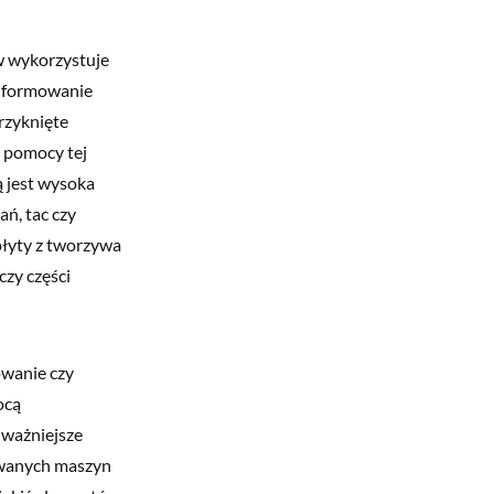
w wykorzystuje
e formowanie
rzyknięte
y pomocy tej
ą jest wysoka
ń, tac czy
płyty z tworzywa
czy części
owanie czy
ocą
jważniejsze
owanych maszyn