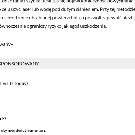
t dość tania i szybka. Jeśli zaś się pojawi konieczność powycinania
 celu użyć laser lub wodę pod dużym ciśnieniem. Przy tej metodzi
re chłodzenie obrabianej powierzchni, co pozwoli zapewnić niez
równocześnie ograniczy ryzyko jakiegoś uszkodzenia.
owany+
 SPONSOROWANY
1 visits today)
ARZ
, aby móc dodać komentarz.