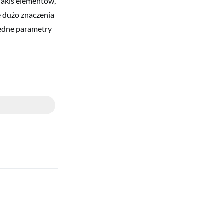
 jakiś elementów,
e dużo znaczenia
będne parametry