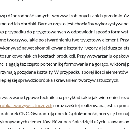
użą różnorodność samych tworzyw i robionych z nich przedmiotó
 metod ich obróbki. Bardzo często jest chociażby wykorzystywan
go przypadku do przygotowanych w odpowiedni sposób form wst
one tworzywo, jakie po stwardnieniu tworzy gotowy element. Prz
ykonywać nawet skomplikowane kształty i wzory, a jej dużą zalet
tosunkowo niskich kosztach produkcji. Przy wytwarzaniu opakowa
i sięgają też często po technikę formowania na gorąco, w której 
rzymają pożądane kształty. W przypadku sporej ilości elementów 
 lepiej się sprawdziobróbka skrawaniem tworzyw sztucznych.
orzystywane typowe techniki, na przykład takie jak wiercenie, frez
róbka tworzyw sztucznych
coraz częściej realizowana jest za pom
rabiarek CNC. Gwarantują one dużą dokładność, precyzję i co na
ykonywanych elementów. Równocześnie dzięki użyciu zaawans