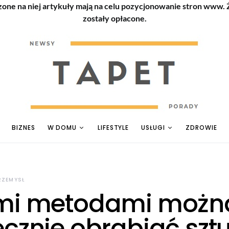
zone na niej artykuły mają na celu pozycjonowanie stron www.
zostały opłacone.
BIZNES
W DOMU
LIFESTYLE
USŁUGI
ZDROWIE
RZEMYSŁ
mi metodami możn
ecznie obrabiać szt