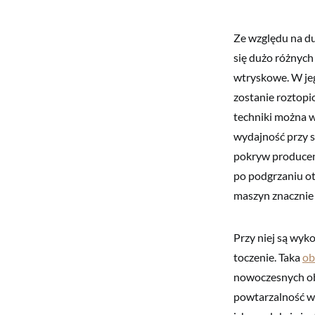
Ze względu na d
się dużo różnych
wtryskowe. W je
zostanie roztopi
techniki można w
wydajność przy s
pokryw producenc
po podgrzaniu ot
maszyn znacznie
Przy niej są wyk
toczenie. Taka
ob
nowoczesnych ob
powtarzalność w