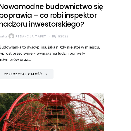
Nowomodne budownictwo się
poprawia – co robi inspektor
nadzoru inwestorskiego?
Autor
REDAKCJA TAPET
18/11/2022
Budowlanka to dyscyplina, jaka nigdy nie stoi w miejscu,
wprost przeciwnie – wymagania ludzi i pomysły
inżynierów oraz…
PRZECZYTAJ CAŁOŚĆ