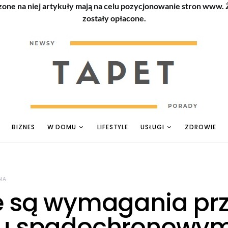
zone na niej artykuły mają na celu pozycjonowanie stron www.
zostały opłacone.
BIZNES
W DOMU
LIFESTYLE
USŁUGI
ZDROWIE
NA
e są wymagania pr
u spadochronowy