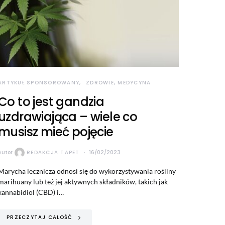
ARTYKUŁ SPONSOROWANY
ZDROWIE, MEDYCYNA
Co to jest gandzia
uzdrawiająca – wiele co
musisz mieć pojęcie
Autor
REDAKCJA TAPET
16/02/2023
Marycha lecznicza odnosi się do wykorzystywania rośliny
marihuany lub też jej aktywnych składników, takich jak
kannabidiol (CBD) i…
PRZECZYTAJ CAŁOŚĆ