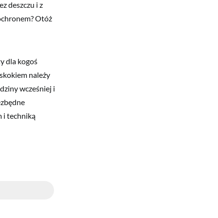
z deszczu i z
dochronem? Otóż
y dla kogoś
 skokiem należy
dziny wcześniej i
iezbędne
 i techniką