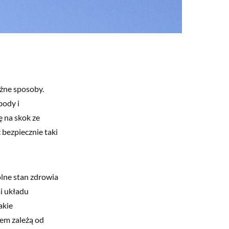
óżne sposoby.
body i
ę na skok ze
bezpiecznie taki
lne stan zdrowia
i układu
akie
zem zależą od