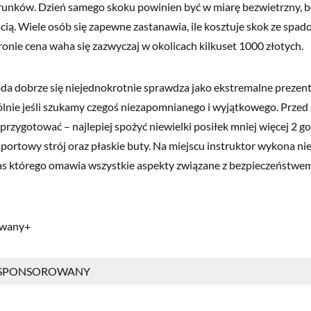
nków. Dzień samego skoku powinien być w miarę bezwietrzny, be
ią. Wiele osób się zapewne zastanawia, ile kosztuje skok ze spa
onie cena waha się zazwyczaj w okolicach kilkuset 1000 złotych.
da dobrze się niejednokrotnie sprawdza jako ekstremalne prezent
gólnie jeśli szukamy czegoś niezapomnianego i wyjątkowego. Przed
przygotować – najlepiej spożyć niewielki posiłek mniej więcej 2 go
portowy strój oraz płaskie buty. Na miejscu instruktor wykona n
as którego omawia wszystkie aspekty związane z bezpieczeństwem
owany+
 SPONSOROWANY