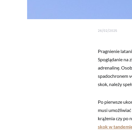
26/02/2025
Pragnienie latan
Spoglądanie na z
adrenalinę. Osob
spadochronem vo
skok, należy spe
Po pierwsze ukoń
musi umożliwiać
krążenia czy po 
skok w tandemi