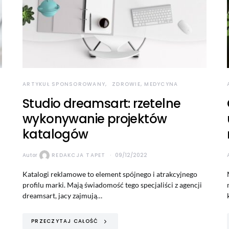
ARTYKUŁ SPONSOROWANY
ZDROWIE, MEDYCYNA
Studio dreamsart: rzetelne
wykonywanie projektów
katalogów
Autor
REDAKCJA TAPET
09/12/2022
Katalogi reklamowe to element spójnego i atrakcyjnego
profilu marki. Mają świadomość tego specjaliści z agencji
dreamsart, jacy zajmują…
PRZECZYTAJ CAŁOŚĆ