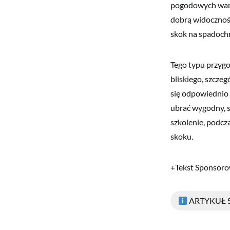
pogodowych waru
dobrą widocznośc
skok na spadochr
Tego typu przygo
bliskiego, szcze
się odpowiednio 
ubrać wygodny, s
szkolenie, podcz
skoku.
+Tekst Sponsor
ARTYKUŁ