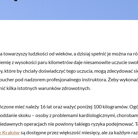
ia towarzyszy ludzkości od wieków, a dzisiaj spełnić je można na r
iemię z wysokości paru kilometrów daje niesamowite uczucie swo
y, które by chciały doświadczyć tego uczucia, mogą zdecydować si
ucher pod nadzorem profesjonalnego instruktora. Żeby wykonać 
łnić kilka istotnych warunków zdrowotnych.
czone mieć należy 16 lat oraz ważyć poniżej 100 kilogramów. Ogó
 oddanie skoku – osoby z problemami kardiologicznymi, chorobam
niedawnych operacjach nie powinny takiego ryzyka podejmować. T
e Kraków
są dostępne przez większość miesięcy, ale za każdym ra