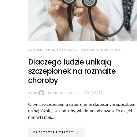
ARTYKUŁ SPONSOROWANY
ZDROWIE, MEDYCYNA
Dlaczego ludzie unikają
szczepionek na rozmaite
choroby
Autor
REDAKCJA TAPET
26/10/2022
O tym, że szczepienia są ogromnie skutecznym sposobem
na najróżniejsze choroby, wiadomo od dawna. To dzięki
nim właśnie…
PRZECZYTAJ CAŁOŚĆ