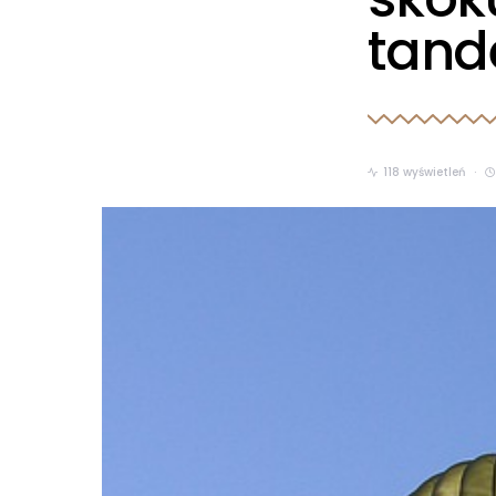
tand
118 wyświetleń