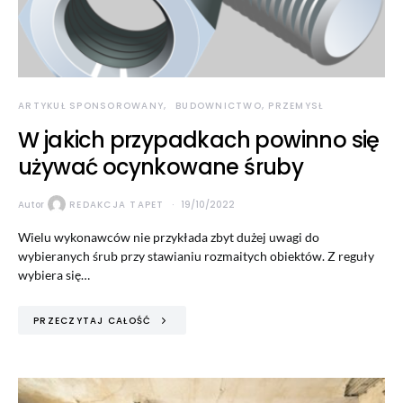
ARTYKUŁ SPONSOROWANY
BUDOWNICTWO, PRZEMYSŁ
W jakich przypadkach powinno się
używać ocynkowane śruby
Autor
REDAKCJA TAPET
19/10/2022
Wielu wykonawców nie przykłada zbyt dużej uwagi do
wybieranych śrub przy stawianiu rozmaitych obiektów. Z reguły
wybiera się…
PRZECZYTAJ CAŁOŚĆ