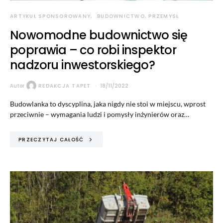
ARTYKUŁ SPONSOROWANY
BUDOWNICTWO, PRZEMYSŁ
Nowomodne budownictwo się
poprawia – co robi inspektor
nadzoru inwestorskiego?
Autor
REDAKCJA TAPET
18/11/2022
Budowlanka to dyscyplina, jaka nigdy nie stoi w miejscu, wprost
przeciwnie – wymagania ludzi i pomysły inżynierów oraz…
PRZECZYTAJ CAŁOŚĆ