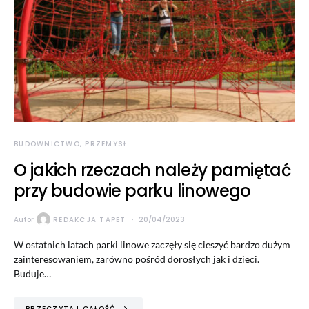
BUDOWNICTWO, PRZEMYSŁ
O jakich rzeczach należy pamiętać
przy budowie parku linowego
Autor
REDAKCJA TAPET
20/04/2023
W ostatnich latach parki linowe zaczęły się cieszyć bardzo dużym
zainteresowaniem, zarówno pośród dorosłych jak i dzieci.
Buduje…
PRZECZYTAJ CAŁOŚĆ