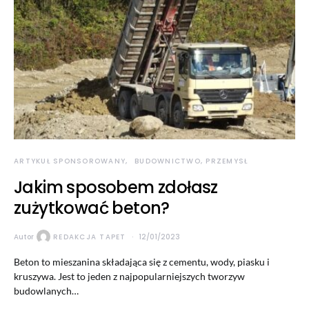
ARTYKUŁ SPONSOROWANY
BUDOWNICTWO, PRZEMYSŁ
Jakim sposobem zdołasz
zużytkować beton?
Autor
REDAKCJA TAPET
12/01/2023
Beton to mieszanina składająca się z cementu, wody, piasku i
kruszywa. Jest to jeden z najpopularniejszych tworzyw
budowlanych…