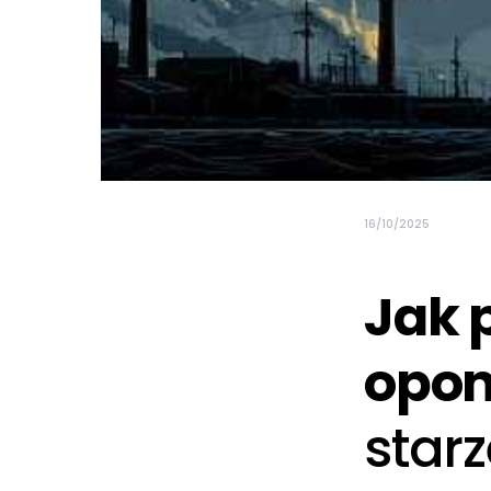
16/10/2025
Jak 
opo
star