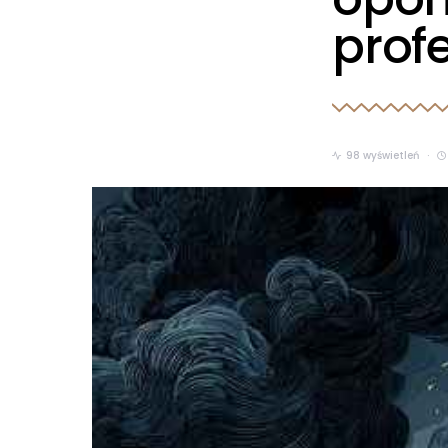
prof
98 wyświetleń