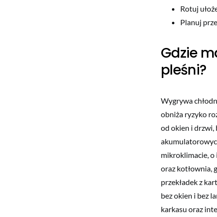
Rotuj ułoż
Planuj prze
Gdzie ma
pleśni?
Wygrywa chłodny 
obniża ryzyko ro
od okien i drzwi
akumulatorowych 
mikroklimacie, o 
oraz kotłownia, 
przekładek z kar
bez okien i bez 
karkasu oraz inte