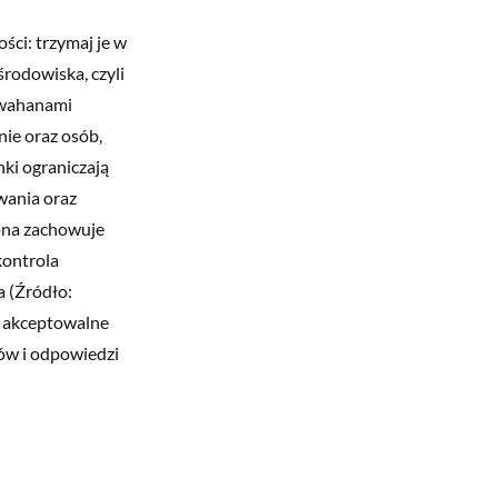
ości: trzymaj je w
środowiska, czyli
 wahanami
ie oraz osób,
ki ograniczają
owania oraz
pona zachowuje
kontrola
a (Źródło:
, akceptowalne
dów i odpowiedzi