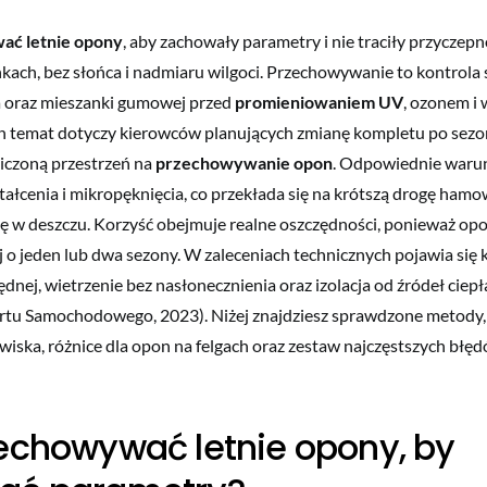
ać letnie opony
, aby zachowały parametry i nie traciły przyczepn
kach, bez słońca i nadmiaru wilgoci. Przechowywanie to kontrola 
a oraz mieszanki gumowej przed
promieniowaniem UV
, ozonem i
en temat dotyczy kierowców planujących zmianę kompletu po sezon
iczoną przestrzeń na
przechowywanie opon
. Odpowiednie warun
ztałcenia i mikropęknięcia, co przekłada się na krótszą drogę ham
zdę w deszczu. Korzyść obejmuje realne oszczędności, ponieważ o
 o jeden lub dwa sezony. W zaleceniach technicznych pojawia się 
dnej, wietrzenie bez nasłonecznienia oraz izolacja od źródeł ciepł
ortu Samochodowego, 2023). Niżej znajdziesz sprawdzone metody
iska, różnice dla opon na felgach oraz zestaw najczęstszych błę
echowywać letnie opony, by