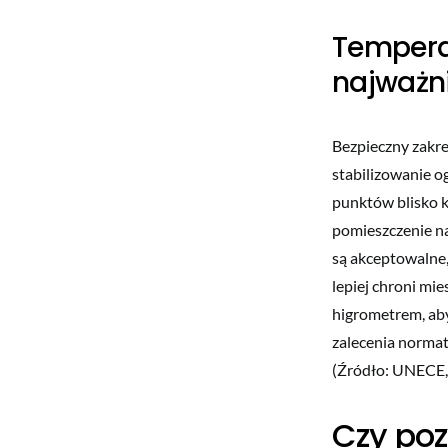
Tempera
najważni
Bezpieczny zakre
stabilizowanie o
punktów blisko k
pomieszczenie na
są akceptowalne,
lepiej chroni mi
higrometrem, aby
zalecenia norma
(Źródło: UNECE,
Czy poz