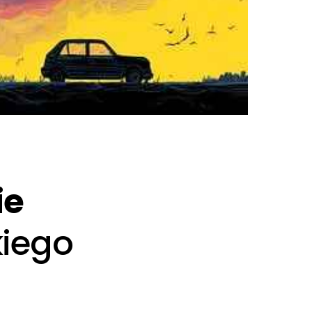
ie
kiego