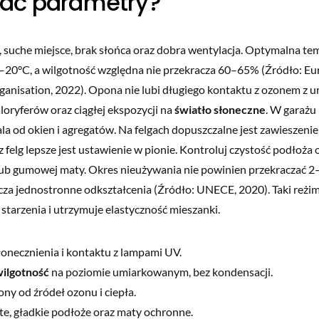
ać parametry?
, suche miejsce, brak słońca oraz dobra wentylacja. Optymalna te
0–20°C, a wilgotność względna nie przekracza 60–65% (Źródło: E
ganisation, 2022). Opona nie lubi długiego kontaktu z ozonem z 
loryferów oraz ciągłej ekspozycji na
światło słoneczne
. W garażu
la od okien i agregatów. Na felgach dopuszczalne jest zawieszenie
 felg lepsze jest ustawienie w pionie. Kontroluj czystość podłoża
ub gumowej maty. Okres nieużywania nie powinien przekraczać 2–3 
cza jednostronne odkształcenia (Źródło: UNECE, 2020). Taki reż
starzenia i utrzymuje elastyczność mieszanki.
łonecznienia i kontaktu z lampami UV.
ilgotność
na poziomie umiarkowanym, bez kondensacji.
ny od źródeł ozonu i ciepła.
ste, gładkie podłoże oraz maty ochronne.