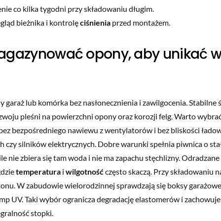
enie co kilka tygodni przy składowaniu długim.
gląd bieżnika i kontrolę
ciśnienia
przed montażem.
gazynować opony, aby unikać wi
garaż lub komórka bez nasłonecznienia i zawilgocenia. Stabilne
zwoju pleśni na powierzchni opony oraz korozji felg. Warto wybra
, bez bezpośredniego nawiewu z wentylatorów i bez bliskości łado
czy silników elektrycznych. Dobre warunki spełnia piwnica o st
ile nie zbiera się tam woda i nie ma zapachu stęchlizny. Odradzane 
gdzie
temperatura
i
wilgotność
często skaczą. Przy składowaniu na
tonu. W zabudowie wielorodzinnej sprawdzają się boksy garażowe 
lamp UV. Taki wybór ogranicza degradację elastomerów i zachowuj
gralność stopki.