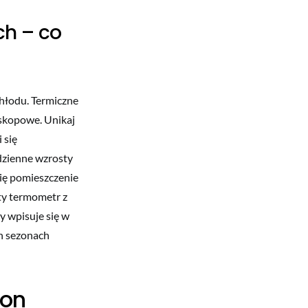
ch – co
chłodu. Termiczne
oskopowe. Unikaj
 się
 dzienne wzrosty
się pomieszczenie
ty termometr z
 wpisuje się w
h sezonach
pon