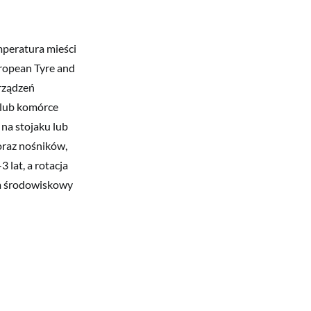
mperatura mieści
uropean Tyre and
urządzeń
 lub komórce
 na stojaku lub
 oraz nośników,
lat, a rotacja
im środowiskowy