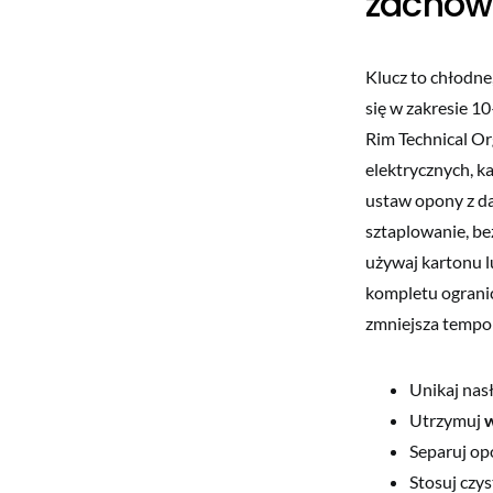
zachow
Klucz to chłodne
się w zakresie 1
Rim Technical Or
elektrycznych, ka
ustaw opony z da
sztaplowanie, bez
używaj kartonu l
kompletu ograni
zmniejsza tempo 
Unikaj nas
Utrzymuj
w
Separuj opo
Stosuj czy