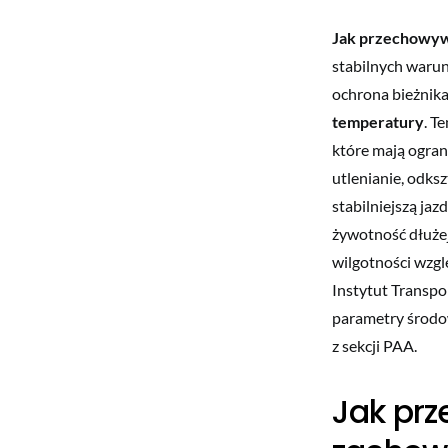
Jak przechowyw
stabilnych warun
ochrona bieżnik
temperatury
. T
które mają ogran
utlenianie, odks
stabilniejszą ja
żywotność dłużej
wilgotności wzglę
Instytut Transp
parametry środow
z sekcji PAA.
Jak prz