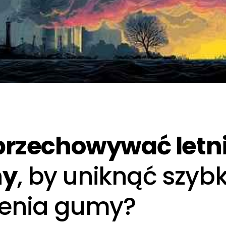
przechowywać letn
ny
, by uniknąć szyb
zenia gumy?