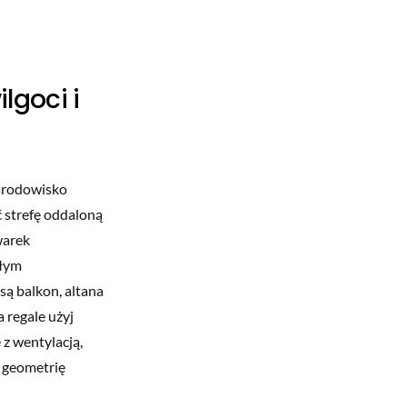
lgoci i
 środowisko
ć strefę oddaloną
warek
ałym
są balkon, altana
 regale użyj
z wentylacją,
e geometrię