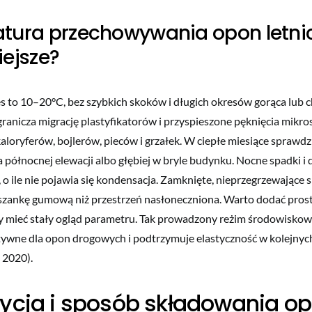
tura przechowywania opon letni
ejsze?
s to 10–20°C, bez szybkich skoków i długich okresów gorąca lub 
granicza migrację plastyfikatorów i przyspieszone pęknięcia mikr
aloryferów, bojlerów, pieców i grzałek. W ciepłe miesiące sprawdzi
 północnej elewacji albo głębiej w bryle budynku. Nocne spadki i
 o ile nie pojawia się kondensacja. Zamknięte, nieprzegrzewające 
eszankę gumową niż przestrzeń nasłoneczniona. Warto dodać pros
 mieć stały ogląd parametru. Tak prowadzony reżim środowiskowy
tywne dla opon drogowych i podtrzymuje elastyczność w kolejnyc
 2020).
ycja i sposób składowania o