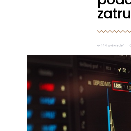
zatr
144 wyświetleń