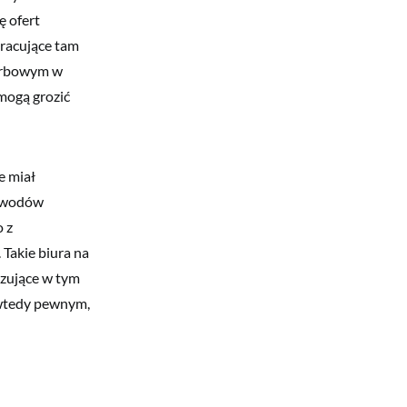
ę ofert
Pracujące tam
karbowym w
mogą grozić
e miał
 powodów
 z
 Takie biura na
ązujące w tym
ć wtedy pewnym,