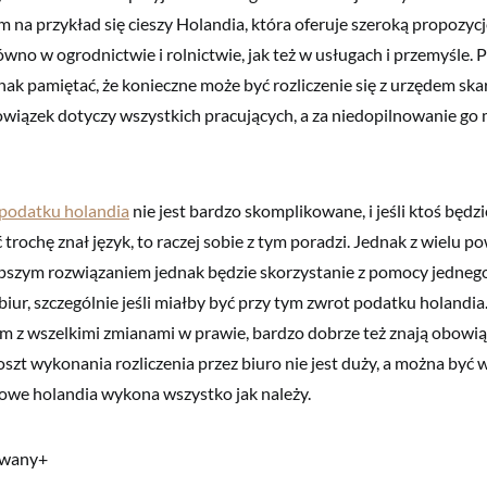
 na przykład się cieszy Holandia, która oferuje szeroką propozycj
ówno w ogrodnictwie i rolnictwie, jak też w usługach i przemyśle. 
ak pamiętać, że konieczne może być rozliczenie się z urzędem s
owiązek dotyczy wszystkich pracujących, a za niedopilnowanie go 
 podatku holandia
nie jest bardzo skomplikowane, i jeśli ktoś będzi
 trochę znał język, to raczej sobie z tym poradzi. Jednak z wielu
pszym rozwiązaniem jednak będzie skorzystanie z pomocy jednego
iur, szczególnie jeśli miałby być przy tym zwrot podatku holandia.
m z wszelkimi zmianami w prawie, bardzo dobrze też znają obowi
Koszt wykonania rozliczenia przez biuro nie jest duży, a można by
owe holandia wykona wszystko jak należy.
owany+