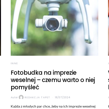
INNE
Fotobudka na imprezie
weselnej – czemu warto o niej
pomyśleć
Autor
REDAKCJA TAPET
18/07/2024
Każda z młodych par chce, żeby na ich imprezie weselnej