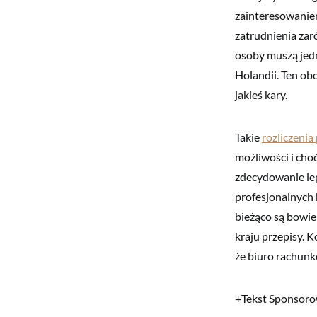
zainteresowaniem
zatrudnienia zar
osoby muszą jedn
Holandii. Ten ob
jakieś kary.
Takie
rozliczenia
możliwości i choć
zdecydowanie le
profesjonalnych b
bieżąco są bowie
kraju przepisy. 
że biuro rachunk
+Tekst Sponsor