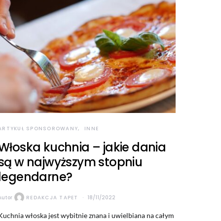
ARTYKUŁ SPONSOROWANY
INNE
Włoska kuchnia – jakie dania
są w najwyższym stopniu
legendarne?
Autor
REDAKCJA TAPET
18/11/2022
Kuchnia włoska jest wybitnie znana i uwielbiana na całym