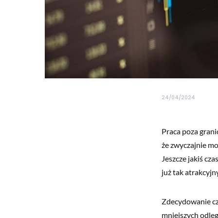
24/04/2024
Praca poza granic
że zwyczajnie mo
Jeszcze jakiś cza
już tak atrakcyjn
Zdecydowanie czę
mniejszych odleg