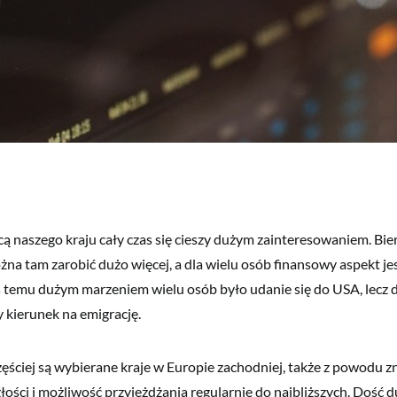
ą naszego kraju cały czas się cieszy dużym zainteresowaniem. Bierz
żna tam zarobić dużo więcej, a dla wielu osób finansowy aspekt je
s temu dużym marzeniem wielu osób było udanie się do USA, lecz dzi
y kierunek na emigrację.
ściej są wybierane kraje w Europie zachodniej, także z powodu z
łości i możliwość przyjeżdżania regularnie do najbliższych. Dość 