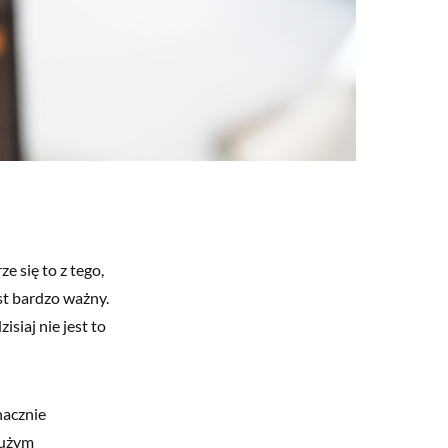
e się to z tego,
st bardzo ważny.
siaj nie jest to
nacznie
dużym