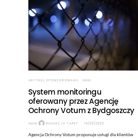
ARTYKUŁ SPONSOROWANY
INNE
System monitoringu
oferowany przez Agencję
Ochrony Votum z Bydgoszczy
Autor
REDAKCJA TAPET
14/03/2023
Agencja Ochrony Votum proponuje usługi dla klientów