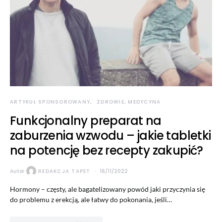
ARTYKUŁ SPONSOROWANY
ZDROWIE, MEDYCYNA
Funkcjonalny preparat na
zaburzenia wzwodu – jakie tabletki
na potencję bez recepty zakupić?
Autor
REDAKCJA TAPET
16/11/2022
Hormony – częsty, ale bagatelizowany powód jaki przyczynia się
do problemu z erekcją, ale łatwy do pokonania, jeśli…