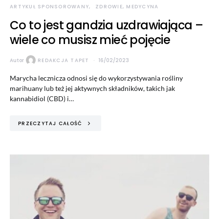
ARTYKUŁ SPONSOROWANY
ZDROWIE, MEDYCYNA
Co to jest gandzia uzdrawiająca –
wiele co musisz mieć pojęcie
Autor
REDAKCJA TAPET
16/02/2023
Marycha lecznicza odnosi się do wykorzystywania rośliny
marihuany lub też jej aktywnych składników, takich jak
kannabidiol (CBD) i…
PRZECZYTAJ CAŁOŚĆ