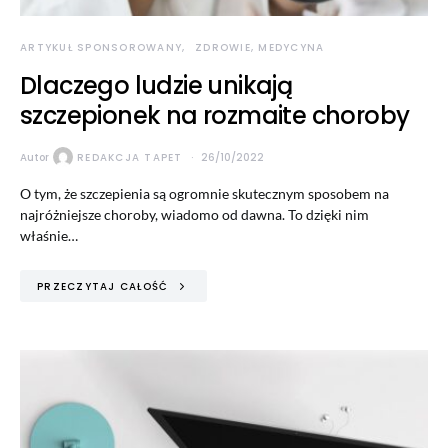
ARTYKUŁ SPONSOROWANY
ZDROWIE, MEDYCYNA
Dlaczego ludzie unikają
szczepionek na rozmaite choroby
Autor
REDAKCJA TAPET
26/10/2022
O tym, że szczepienia są ogromnie skutecznym sposobem na
najróżniejsze choroby, wiadomo od dawna. To dzięki nim
właśnie…
PRZECZYTAJ CAŁOŚĆ