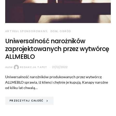
ARTYKUŁ SPONSOROWANY
DOM, OGRÓD
Uniwersalność narożników
zaprojektowanych przez wytwórcę
ALLMEBLO
Autor
REDAKCJA TAPET
21/12/2022
Uniwersalność narożników produkowanych przez wytwórcę
ALLMEBLO sprawia, iż klienci chętnie je kupują. Kanapy narożne
od kilku lat chwalą…
PRZECZYTAJ CAŁOŚĆ