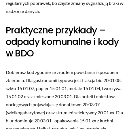
regularnych poprawek, bo częste zmiany sygnalizują braki w
nadzorze danych.
Praktyczne przykłady –
odpady komunalne i kody
w BDO
Dobierasz kod zgodnie ze źródłem powstania i sposobem
zbierania. Dla gastronomii typowa jest frakcja bio 20 01 08,
szkło 15 01 07, papier 15 01 01, metale 15 01 04, tworzywa
15 01 02 oraz zmieszane 20 03 01. Dla hoteli i obiektów
noclegowych pojawiają się dodatkowo 20 03 07
(wielkogabarytowe) oraz strumień selektywny 20 01 xx. Dla
biur dominuje 20 03 01 i opakowania 15 01 xx z kuchni
pracowniczych. Unikaj worków „mix”, bo utrudniają