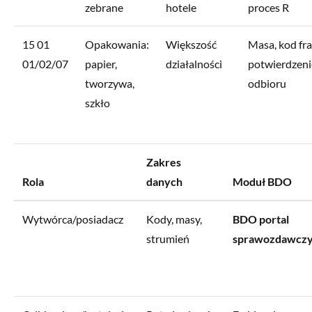
zebrane
hotele
proces R
15 01
Opakowania:
Większość
Masa, kod frak
01/02/07
papier,
działalności
potwierdzeni
tworzywa,
odbioru
szkło
Zakres
Rola
danych
Moduł BDO
Wytwórca/posiadacz
Kody, masy,
BDO portal
strumień
sprawozdawcz