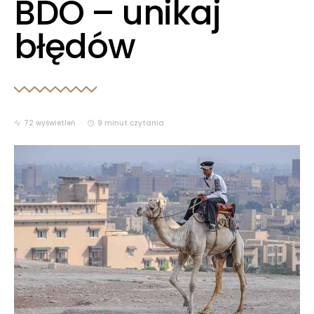
BDO – unikaj
błędów
72 wyświetleń
9 minut czytania