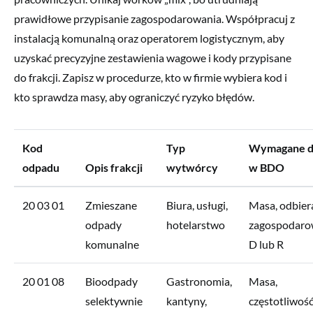
prawidłowe przypisanie zagospodarowania. Współpracuj z
instalacją komunalną oraz operatorem logistycznym, aby
uzyskać precyzyjne zestawienia wagowe i kody przypisane
do frakcji. Zapisz w procedurze, kto w firmie wybiera kod i
kto sprawdza masy, aby ograniczyć ryzyko błędów.
Kod
Typ
Wymagane d
odpadu
Opis frakcji
wytwórcy
w BDO
20 03 01
Zmieszane
Biura, usługi,
Masa, odbiera
odpady
hotelarstwo
zagospodaro
komunalne
D lub R
20 01 08
Bioodpady
Gastronomia,
Masa,
selektywnie
kantyny,
częstotliwość