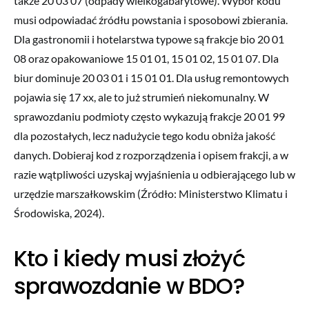
także 20 03 07 (odpady wielkogabarytowe). Wybór kodu
musi odpowiadać źródłu powstania i sposobowi zbierania.
Dla gastronomii i hotelarstwa typowe są frakcje bio 20 01
08 oraz opakowaniowe 15 01 01, 15 01 02, 15 01 07. Dla
biur dominuje 20 03 01 i 15 01 01. Dla usług remontowych
pojawia się 17 xx, ale to już strumień niekomunalny. W
sprawozdaniu podmioty często wykazują frakcje 20 01 99
dla pozostałych, lecz nadużycie tego kodu obniża jakość
danych. Dobieraj kod z rozporządzenia i opisem frakcji, a w
razie wątpliwości uzyskaj wyjaśnienia u odbierającego lub w
urzędzie marszałkowskim (Źródło: Ministerstwo Klimatu i
Środowiska, 2024).
Kto i kiedy musi złożyć
sprawozdanie w BDO?