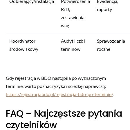
Odbierający/instalacja
Potwierdzenia
Ewidencja,
R/D,
raporty
zestawienia
wag
Koordynator
Audyt liczb i
Sprawozdania
środowiskowy
terminów
roczne
Gdy rejestracja w BDO nastąpiła po wyznaczonym
terminie, warto poznać ryzyka i ścieżkę naprawczą:
https://rejestracjabdo.pl/rejestracja-bdo-po-terminie/
.
FAQ – Najczęstsze pytania
czytelników