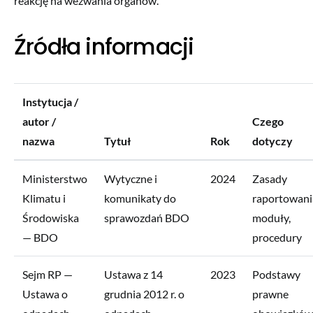
reakcję na wezwania organów.
Źródła informacji
Instytucja /
autor /
Czego
nazwa
Tytuł
Rok
dotyczy
Ministerstwo
Wytyczne i
2024
Zasady
Klimatu i
komunikaty do
raportowani
Środowiska
sprawozdań BDO
moduły,
— BDO
procedury
Sejm RP —
Ustawa z 14
2023
Podstawy
Ustawa o
grudnia 2012 r. o
prawne