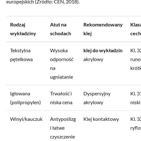
europejskich (Źródło: CEN, 2018).
Rodzaj
Atut na
Rekomendowany
Klasa
wykładziny
schodach
klej
cec
Tekstylna
Wysoka
klej do wykładzin
Kl. 3
pętelkowa
odporność
akrylowy
runo
na
krót
ugniatanie
Igłowana
Trwałość i
Dyspersyjny
Kl. 
(polipropylen)
niska cena
akrylowy
niski
Winyl/kauczuk
Antypoślizg
Klej kontaktowy
Kl. 
i łatwe
ryfl
czyszczenie