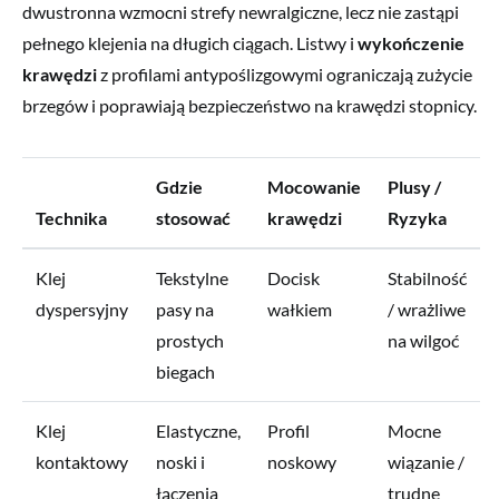
dwustronna wzmocni strefy newralgiczne, lecz nie zastąpi
pełnego klejenia na długich ciągach. Listwy i
wykończenie
krawędzi
z profilami antypoślizgowymi ograniczają zużycie
brzegów i poprawiają bezpieczeństwo na krawędzi stopnicy.
Gdzie
Mocowanie
Plusy /
Technika
stosować
krawędzi
Ryzyka
Klej
Tekstylne
Docisk
Stabilność
dyspersyjny
pasy na
wałkiem
/ wrażliwe
prostych
na wilgoć
biegach
Klej
Elastyczne,
Profil
Mocne
kontaktowy
noski i
noskowy
wiązanie /
łączenia
trudne