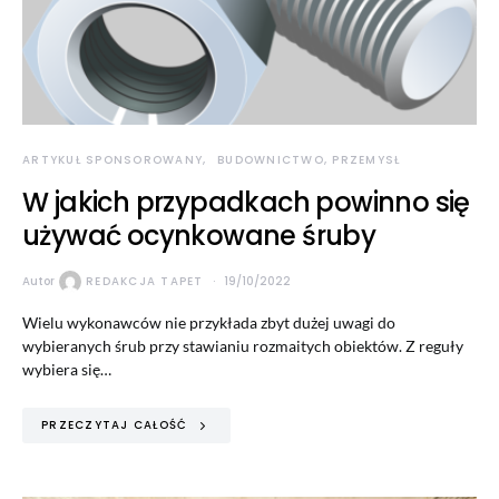
ARTYKUŁ SPONSOROWANY
BUDOWNICTWO, PRZEMYSŁ
W jakich przypadkach powinno się
używać ocynkowane śruby
Autor
REDAKCJA TAPET
19/10/2022
Wielu wykonawców nie przykłada zbyt dużej uwagi do
wybieranych śrub przy stawianiu rozmaitych obiektów. Z reguły
wybiera się…
PRZECZYTAJ CAŁOŚĆ